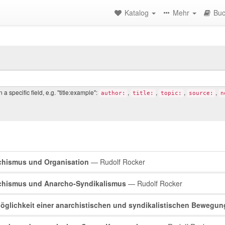
Katalog
Mehr
Buc
a specific field, e.g. "title:example":
,
,
,
,
author:
title:
topic:
source:
n
rch
chismus und Organisation
— Rudolf Rocker
lts
chismus und Anarcho-Syndikalismus
— Rudolf Rocker
öglichkeit einer anarchistischen und syndikalistischen Bewegun