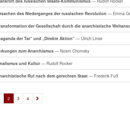
Bankrott des russischen Staats-Kommunismus
— Rudolf Rocker
rsachen des Niederganges der russischen Revolution
— Emma Go
ransformation der Gesellschaft durch die anarchistische Weltan
aganda der Tat“ und „Direkte Aktion“
— Ulrich Linse
rkungen zum Anarchismus
— Noam Chomsky
nalismus und Kultur
— Rudolf Rocker
narchistische Ruf nach dem gerechten Staat
— Frederik Fuß
»
1
2
3
4