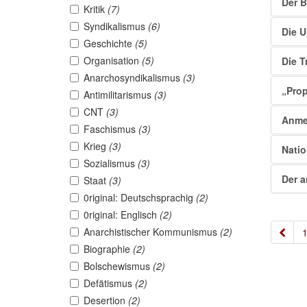
Der 
Kritik
(7)
Syndikalismus
(6)
Die U
Geschichte
(5)
Organisation
(5)
Die T
Anarchosyndikalismus
(3)
„Prop
Antimilitarismus
(3)
CNT
(3)
Anme
Faschismus
(3)
Krieg
(3)
Natio
Sozialismus
(3)
Der a
Staat
(3)
0riginal: Deutschsprachig
(2)
0riginal: Englisch
(2)
Anarchistischer Kommunismus
(2)
«
Biographie
(2)
Bolschewismus
(2)
Defätismus
(2)
Desertion
(2)