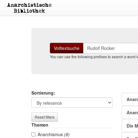
Suchen
Volltextsuche
You can use the following prefixes to search a word in 
Search
Sea
Sortierung:
Anar
filters
resu
Anar
Reset filters
Themen
Die M
Anarchismus
(8)