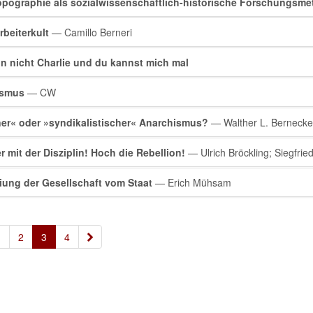
pographie als sozialwissenschaftlich-historische Forschungsme
rbeiterkult
— Camillo Berneri
in nicht Charlie und du kannst mich mal
ismus
— CW
er« oder »syndikalistischer« Anarchismus?
— Walther L. Bernecke
r mit der Disziplin! Hoch die Rebellion!
— Ulrich Bröckling; Siegfried
iung der Gesellschaft vom Staat
— Erich Mühsam
»
1
2
3
4