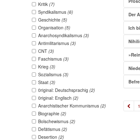
Proso
Kritik
(7)
Syndikalismus
(6)
Der A
Geschichte
(5)
Organisation
(5)
Ich b
Anarchosyndikalismus
(3)
Nihil
Antimilitarismus
(3)
CNT
(3)
»Rein
Faschismus
(3)
Krieg
(3)
Niede
Sozialismus
(3)
Befre
Staat
(3)
0riginal: Deutschsprachig
(2)
0riginal: Englisch
(2)
Anarchistischer Kommunismus
(2)
«
Biographie
(2)
Bolschewismus
(2)
Defätismus
(2)
Desertion
(2)