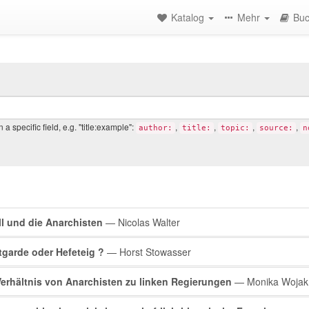
Katalog
Mehr
Buc
a specific field, e.g. "title:example":
,
,
,
,
author:
title:
topic:
source:
n
rch
l und die Anarchisten
— Nicolas Walter
lts
garde oder Hefeteig ?
— Horst Stowasser
erhältnis von Anarchisten zu linken Regierungen
— Monika Wojak