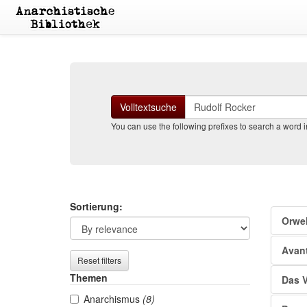
Suchen
Volltextsuche
You can use the following prefixes to search a word in 
Search
Sea
Sortierung:
Orwel
filters
resu
Avant
Reset filters
Themen
Das V
Anarchismus
(8)