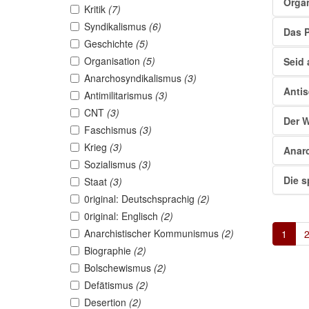
Organ
Kritik
(7)
Syndikalismus
(6)
Das P
Geschichte
(5)
Organisation
(5)
Seid 
Anarchosyndikalismus
(3)
Anti
Antimilitarismus
(3)
CNT
(3)
Der W
Faschismus
(3)
Krieg
(3)
Anar
Sozialismus
(3)
Die s
Staat
(3)
0riginal: Deutschsprachig
(2)
0riginal: Englisch
(2)
Anarchistischer Kommunismus
(2)
1
Biographie
(2)
Bolschewismus
(2)
Defätismus
(2)
Desertion
(2)