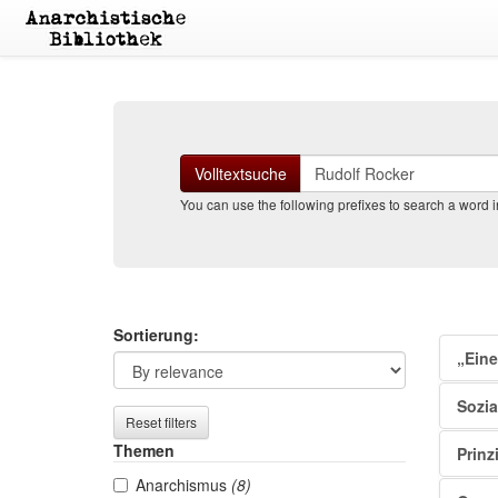
Suchen
Volltextsuche
You can use the following prefixes to search a word in 
Search
Sea
Sortierung:
„Eine
filters
resu
Sozi
Reset filters
Themen
Prinz
Anarchismus
(8)