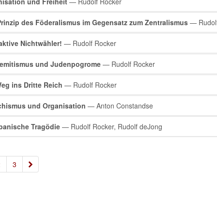
isation und Freiheit
— Rudolf Rocker
rinzip des Föderalismus im Gegensatz zum Zentralismus
— Rudolf
aktive Nichtwähler!
— Rudolf Rocker
semitismus und Judenpogrome
— Rudolf Rocker
eg ins Dritte Reich
— Rudolf Rocker
chismus und Organisation
— Anton Constandse
panische Tragödie
— Rudolf Rocker, Rudolf deJong
»
2
3