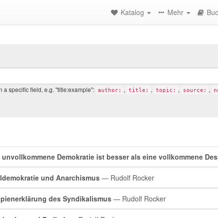
Katalog
Mehr
Buc
a specific field, e.g. "title:example":
,
,
,
,
author:
title:
topic:
source:
n
rch
 unvollkommene Demokratie ist besser als eine vollkommene Des
lts
aldemokratie und Anarchismus
— Rudolf Rocker
ipienerklärung des Syndikalismus
— Rudolf Rocker