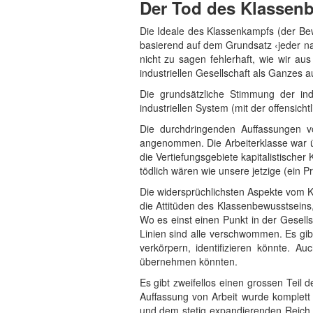
Der Tod des Klassen
Die Ideale des Klassenkampfs (der Bew
basierend auf dem Grundsatz ‹jeder na
nicht zu sagen fehlerhaft, wie wir au
industriellen Gesellschaft als Ganzes 
Die grundsätzliche Stimmung der indu
industriellen System (mit der offensic
Die durchdringenden Auffassungen v
angenommen. Die Arbeiterklasse war ü
die Vertiefungsgebiete kapitalistischer
tödlich wären wie unsere jetzige (ein
Die widersprüchlichsten Aspekte vom K
die Attitüden des Klassenbewusstseins,
Wo es einst einen Punkt in der Gesell
Linien sind alle verschwommen. Es gib
verkörpern, identifizieren könnte. A
übernehmen könnten.
Es gibt zweifellos einen grossen Teil
Auffassung von Arbeit wurde komplett 
und dem stetig expandierenden Reich d