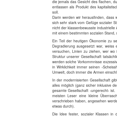
die jemals das Gesicht des flachen, d
entlassen als Produkt des kapitalistis
soll.
Darin werden wir herausfinden, dass w
sich sehr stark vom Gefüge sozialer Stä
nicht der klassenbewusste industrielle 
mit einem bestimmten sozialen Stand,
Ein Teil der heutigen Ökonomie zu sei
Degradierung ausgesetzt war, weiss e
versuchen, Linien zu ziehen, wer wo 
Struktur unserer Gesellschaft tatsächl
werden solche Vorkommnisse exzessive 
in Wirklichkeit immer seinen ‹Schei
Umwelt, doch immer die Armen einschlies
In der modernisierten Gesellschaft g
alles möglich (ganz sicher inklusive 
gesamte Gesellschaft ‹ungerecht› ist.
meisten Leser eine kleine Überras
verschrieben haben, angesehen werde
etwas durch).
Die Idee fester, sozialer Klassen in 