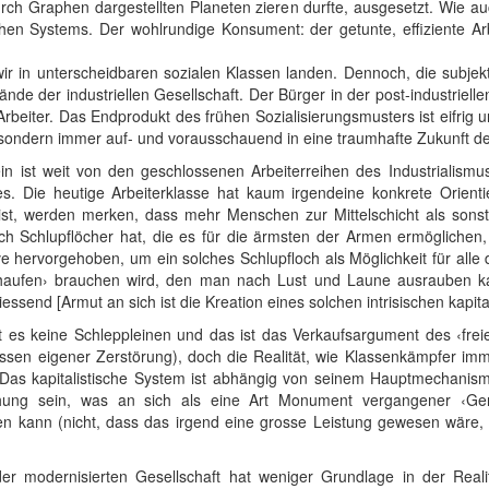
urch Graphen dargestellten Planeten zieren durfte, ausgesetzt. Wie 
chen Systems. Der wohlrundige Konsument: der getunte, effiziente Arb
ir in unterscheidbaren sozialen Klassen landen. Dennoch, die subje
nde der industriellen Gesellschaft. Der Bürger in der post-industriellen
Arbeiter. Das Endprodukt des frühen Sozialisierungsmusters ist eifrig 
 sondern immer auf- und vorausschauend in eine traumhafte Zukunft d
n ist weit von den geschlossenen Arbeiterreihen des Industrialismus
s. Die heutige Arbeiterklasse hat kaum irgendeine konkrete Orient
ist, werden merken, dass mehr Menschen zur Mittelschicht als sonst
ich Schlupflöcher hat, die es für die ärmsten der Armen ermöglichen,
hervorgehoben, um ein solches Schlupfloch als Möglichkeit für alle 
sshaufen› brauchen wird, den man nach Lust und Laune ausrauben k
send [Armut an sich ist die Kreation eines solchen intrisischen kapital
ibt es keine Schleppleinen und das ist das Verkaufsargument des ‹fr
dessen eigener Zerstörung), doch die Realität, wie Klassenkämpfer im
 Das kapitalistische System ist abhängig von seinem Hauptmechanism
chung sein, was an sich als eine Art Monument vergangener ‹Ge
n kann (nicht, dass das irgend eine grosse Leistung gewesen wäre,
der modernisierten Gesellschaft hat weniger Grundlage in der Realit