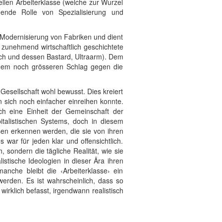
ellen Arbeiterklasse (welche zur Wurzel
mende Rolle von Spezialisierung und
r Modernisierung von Fabriken und dient
e zunehmend wirtschaftlich geschichtete
ich und dessen Bastard, Ultraarm). Dem
nem noch grösseren Schlag gegen die
 Gesellschaft wohl bewusst. Dies kreiert
n sich noch einfacher einreihen konnte.
urch eine Einheit der Gemeinschaft der
italistischen Systems, doch in diesem
sen erkennen werden, die sie von ihren
s war für jeden klar und offensichtlich.
sondern die tägliche Realität, wie sie
istische Ideologien in dieser Ära ihren
anche bleibt die ‹Arbeiterklasse› ein
 werden. Es ist wahrscheinlich, dass so
h wirklich befasst, irgendwann realistisch