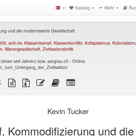
Katalog
Mehr
Buc
ng und die modernisierte Gesellschaft
009
,
anti-civ
,
Klassenkampf
,
Klassenkonflikt
,
Kollapsismus
,
Kolonialism
m
,
Warengesellschaft
,
Zivilisationskritik
 (down seit Jahren) bzw. aargrau.ch - Online:
sen_zum_Untergang_der_Zivilisation/
XeLaTex
reine
Quellendatei
Diesen
Füge
Select
Quelle
Textquelle
mit
Text
diesen
individual
rfreundlich)
Anhängen
bearbeiten
Text
parts
zum
for
Buchbinder
the
Kevin Tucker
hinzu
bookbuilder
, Kommodifizierung und die 