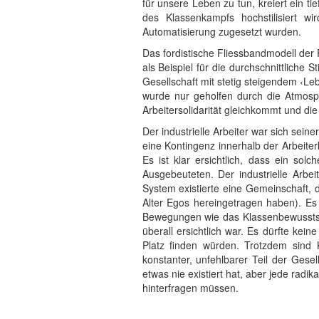
für unsere Leben zu tun, kreiert ein t
des Klassenkampfs hochstilisiert w
Automatisierung zugesetzt wurden.
Das fordistische Fliessbandmodell der 
als Beispiel für die durchschnittliche
Gesellschaft mit stetig steigendem ‹L
wurde nur geholfen durch die Atmos
Arbeitersolidarität gleichkommt und die
Der industrielle Arbeiter war sich sein
eine Kontingenz innerhalb der Arbeiter
Es ist klar ersichtlich, dass ein sol
Ausgebeuteten. Der industrielle Arbe
System existierte eine Gemeinschaft, 
Alter Egos hereingetragen haben). Es ex
Bewegungen wie das Klassenbewusstsein
überall ersichtlich war. Es dürfte kei
Platz finden würden. Trotzdem sind K
konstanter, unfehlbarer Teil der Gesel
etwas nie existiert hat, aber jede radika
hinterfragen müssen.