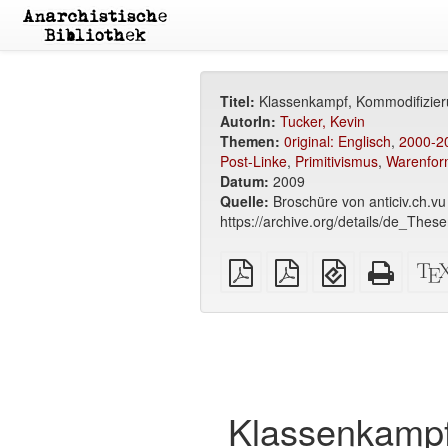
Titel:
Klassenkampf, Kommodifizieru
AutorIn:
Tucker, Kevin
Themen:
0riginal: Englisch
,
2000-2
Post-Linke
,
Primitivismus
,
Warenfor
Datum:
2009
Quelle:
Broschüre von anticiv.ch.vu
https://archive.org/details/de_The
reines
A4
EPUB
Reines
PDF
Broschüren
(für
HTML
PDF
mobile
(Drucke
Geräte)
Klassenkampf