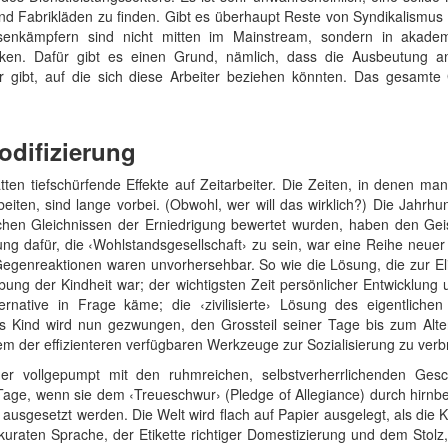
nd Fabrikläden zu finden. Gibt es überhaupt Reste von Syndikalismu
senkämpfern sind nicht mitten im Mainstream, sondern in akadem
ken. Dafür gibt es einen Grund, nämlich, dass die Ausbeutung a
gibt, auf die sich diese Arbeiter beziehen könnten. Das gesamte G
odifizierung
ten tiefschürfende Effekte auf Zeitarbeiter. Die Zeiten, in denen ma
ten, sind lange vorbei. (Obwohl, wer will das wirklich?) Die Jahrhun
hen Gleichnissen der Erniedrigung bewertet wurden, haben den Geis
g dafür, die ‹Wohlstandsgesellschaft› zu sein, war eine Reihe neuer 
egenreaktionen waren unvorhersehbar. So wie die Lösung, die zur Eli
bung der Kindheit war; der wichtigsten Zeit persönlicher Entwicklun
lternative in Frage käme; die ‹zivilisierte› Lösung des eigentli
 Kind wird nun gezwungen, den Grossteil seiner Tage bis zum Alte
nem der effizienteren verfügbaren Werkzeuge zur Sozialisierung zu ver
nder vollgepumpt mit den ruhmreichen, selbstverherrlichenden Gesc
Tage, wenn sie dem ‹Treueschwur› (Pledge of Allegiance) durch hirnb
ausgesetzt werden. Die Welt wird flach auf Papier ausgelegt, als die 
raten Sprache, der Etikette richtiger Domestizierung und dem Stolz, 