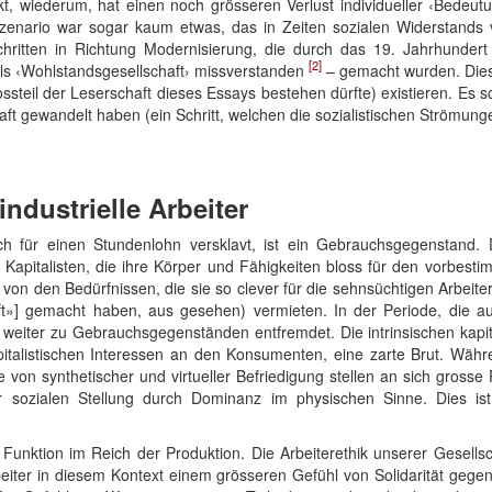
, wiederum, hat einen noch grösseren Verlust individueller ‹Bedeutung
Szenario war sogar kaum etwas, das in Zeiten sozialen Widerstands 
ritten in Richtung Modernisierung, die durch das 19. Jahrhundert 
[2]
ls ‹Wohlstandsgesellschaft› missverstanden
– gemacht wurden. Dies i
ossteil der Leserschaft dieses Essays bestehen dürfte) existieren. Es s
haft gewandelt haben (ein Schritt, welchen die sozialistischen Strömunge
industrielle Arbeiter
sich für einen Stundenlohn versklavt, ist ein Gebrauchsgegenstand. D
er Kapitalisten, die ihre Körper und Fähigkeiten bloss für den vorbest
von den Bedürfnissen, die sie so clever für die sehnsüchtigen Arbeiter [w
ft»] gemacht haben, aus gesehen) vermieten. In der Periode, die aus 
weiter zu Gebrauchsgegenständen entfremdet. Die intrinsischen kapit
apitalistischen Interessen an den Konsumenten, eine zarte Brut. Wäh
 von synthetischer und virtueller Befriedigung stellen an sich grosse 
er sozialen Stellung durch Dominanz im physischen Sinne. Dies is
re Funktion im Reich der Produktion. Die Arbeiterethik unserer Gesells
eiter in diesem Kontext einem grösseren Gefühl von Solidarität gegen