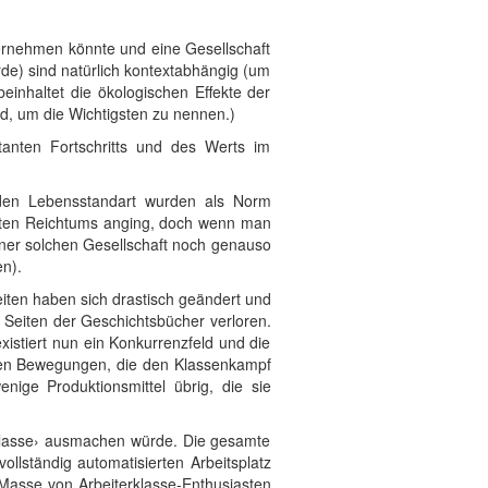
bernehmen könnte und eine Gesellschaft
de) sind natürlich kontextabhängig (um
einhaltet die ökologischen Effekte der
nd, um die Wichtigsten zu nennen.)
stanten Fortschritts und des Werts im
 den Lebensstandart wurden als Norm
uften Reichtums anging, doch wenn man
 einer solchen Gesellschaft noch genauso
n).
iten haben sich drastisch geändert und
n Seiten der Geschichtsbücher verloren.
istiert nun ein Konkurrenzfeld und die
erten Bewegungen, die den Klassenkampf
nige Produktionsmittel übrig, die sie
 ‹Klasse› ausmachen würde. Die gesamte
llständig automatisierten Arbeitsplatz
 Masse von Arbeiterklasse-Enthusiasten