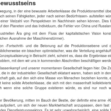
bewusstseins
egung, in der eine bewusste Arbeiterklasse die Produktionsmittel ü
ch seinen Fähigkeiten, jeder nach seinen Bedürfnissen› aufstellen wür
s einer Vielzahl von Perspektiven im Nachhinein sehen können. Dies b
auf den Planeten und das Individuum, die Fehler von China und Russla
striellen Ära ging mit dem Fluss der kapitalistischen Vision kon
htlichen Ausnahme der Maschinenstürmer).
on ‹Fortschritt› und die Betonung auf die Produktionsebene und
blicherweise ein bisschen optimistischer, was die Verteilung angehä
 Konzeptualisierung in Betracht zieht, scheint es, dass die Ergebnisse
 Problem, mit dem wir uns in kommenden Abschnitten beschäftigen werde
lassenkampf und unserer momentanen Gesellschaft liegen hier. Die Ze
 die in der industriellen Gesellschaft eklatant waren, haben sich in de
schaft gab, auf den sich eine Masse von Menschen beziehen konnte, ex
t keine solide Arbeiterklasse, die sich mit den massenhaft kollektivi
uch wenn eine solche Gruppe existieren würde, es sind nur noch we
 der Bevölkerung, mitten im Bauch der Bestie, der definitiv eine arme
aufpoliert, um sich der neuen Marktwirtschaft anzupassen, dem fast vo
es Dienstleistungssektors. Es ist sehr unwahrscheinlich, eine solide