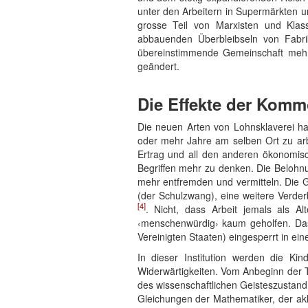
unter den Arbeitern in Supermärkten u
grosse Teil von Marxisten und Klas
abbauenden Überbleibseln von Fabri
übereinstimmende Gemeinschaft mehr 
geändert.
Die Effekte der Komm
Die neuen Arten von Lohnsklaverei hat
oder mehr Jahre am selben Ort zu arbei
Ertrag und all den anderen ökonomisc
Begriffen mehr zu denken. Die Belohnun
mehr entfremden und vermitteln. Die G
(der Schulzwang), eine weitere Verder
[4]
. Nicht, dass Arbeit jemals als A
‹menschenwürdig› kaum geholfen. Das
Vereinigten Staaten) eingesperrt in ei
In dieser Institution werden die Ki
Widerwärtigkeiten. Vom Anbeginn der 
des wissenschaftlichen Geisteszustand 
Gleichungen der Mathematiker, der akku