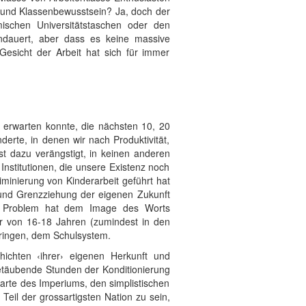
s und Klassenbewusstsein? Ja, doch der
ischen Universitätstaschen oder den
ndauert, aber dass es keine massive
esicht der Arbeit hat sich für immer
n erwarten konnte, die nächsten 10, 20
derte, in denen wir nach Produktivität,
t dazu verängstigt, in keinen anderen
Institutionen, die unsere Existenz noch
minierung von Kinderarbeit geführt hat
g und Grenzziehung der eigenen Zukunft
chen Problem hat dem Image des Worts
r von 16-18 Jahren (zumindest in den
bringen, dem Schulsystem.
hichten ‹ihrer› eigenen Herkunft und
etäubende Stunden der Konditionierung
Karte des Imperiums, den simplistischen
Teil der grossartigsten Nation zu sein,