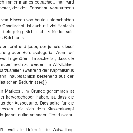
auch immer man es betrachtet, man wird
eiter, der den Fortschritt vorantreiben
ktiven Klassen von heute unterscheiden
 Gesellschaft ist auch mit viel Fantasie
und ehrgeizig. Nicht mehr zufrieden sein
es Reichtums.
 entfernt und jeder, der jemals dieser
ierung oder Berufskategorie. Wenn wir
wohin gehören, Tatsache ist, dass die
 super reich zu werden. In Wirklichkeit
darzustellen (während der Kapitalismus
ann, hauptsächlich bestehend aus der
istischen Bedürfnisses].)
eien Marktes›. Im Grunde genommen ist
mer hervorgehoben haben, ist, dass die
us der Ausbeutung. Dies sollte für die
nossen›, die sich dem Klassenkampf
 in jedem aufkommenden Trend sickert
ät, weil alle Linien in der Aufwallung