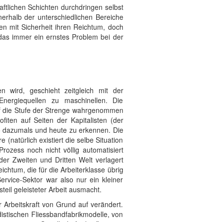
aftlichen Schichten durchdringen selbst
erhalb der unterschiedlichen Bereiche
ten mit Sicherheit ihren Reichtum, doch
, das immer ein ernstes Problem bei der
 wird, geschieht zeitgleich mit der
ergiequellen zu maschinellen. Die
auf die Stufe der Strenge wahrgenommen
iten auf Seiten der Kapitalisten (der
no dazumals und heute zu erkennen. Die
(natürlich existiert die selbe Situation
ozess noch nicht völlig automatisiert
der Zweiten und Dritten Welt verlagert
ichtum, die für die Arbeiterklasse übrig
rvice-Sektor war also nur ein kleiner
teil geleisteter Arbeit ausmacht.
 Arbeitskraft von Grund auf verändert.
distischen Fliessbandfabrikmodelle, von