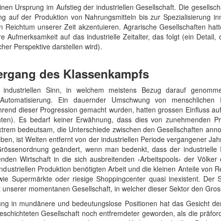
en Ursprung im Aufstieg der industriellen Gesellschaft. Die gesellsch
 auf der Produktion von Nahrungsmitteln bis zur Spezialisierung inn
hen Reichtum unserer Zeit akzentuieren. Agrarische Gesellschaften hat
e Aufmerksamkeit auf das industrielle Zeitalter, das folgt (ein Detail
her Perspektive darstellen wird).
tergang des Klassenkampfs
industriellen Sinn, in welchem meistens Bezug darauf genommen
utomatisierung. Ein dauernder Umschwung von menschlichen En
ährend dieser Progression gemacht wurden, hatten grossen Einfluss 
ten). Es bedarf keiner Erwähnung, dass dies von zunehmenden Prof
 extrem bedeutsam, die Unterschiede zwischen den Gesellschaften an
ben, ist Welten entfernt von der industriellen Periode vergangener Jahre 
Grössenordnung geändert, wenn man bedenkt, dass der industrielle Pr
nden Wirtschaft in die sich ausbreitenden ‹Arbeitspools› der Völker 
dustriellen Produktion benötigten Arbeit und die kleinen Anteile von Re
 Supermärkte oder riesige Shoppingcenter quasi inexistent. Der Se
it unserer momentanen Gesellschaft, in welcher dieser Sektor den Gross
lung in mundänere und bedeutungslose Positionen hat das Gesicht der
eschichteten Gesellschaft noch entfremdeter geworden, als die präfor